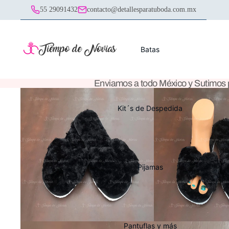
55 29091432
contacto@detallesparatuboda.com.mx
Batas
Enviamos a todo México y Sutimos
Kit´s de Despedida
Pijamas
Pantuflas y más