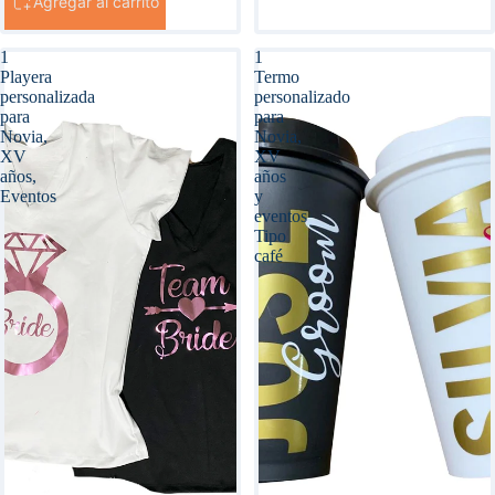
Agregar al carrito
1
1
Playera
Termo
personalizada
personalizado
para
para
Novia,
Novia,
XV
XV
años,
años
Eventos
y
eventos
Tipo
café