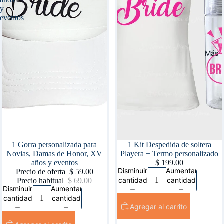
y
eventos
Más
Oferta
1 Gorra personalizada para
1 Kit Despedida de soltera
Novias, Damas de Honor, XV
Playera + Termo personalizado
años y eventos
$ 199.00
Disminuir
Aumentar
Precio de oferta
$ 59.00
cantidad
cantidad
Precio habitual
$ 69.00
Disminuir
Aumentar
cantidad
cantidad
Agregar al carrito