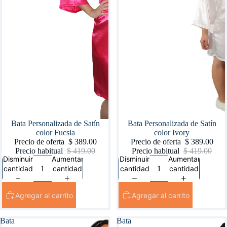
Oferta
Bata Personalizada de Satín
Oferta
Bata Personalizada de Satín
color Fucsia
color Ivory
Precio de oferta
$ 389.00
Precio de oferta
$ 389.00
Precio habitual
$ 419.00
Precio habitual
$ 419.00
Disminuir
Aumentar
Disminuir
Aumentar
cantidad
cantidad
cantidad
cantidad
Agregar al carrito
Agregar al carrito
Bata
Bata