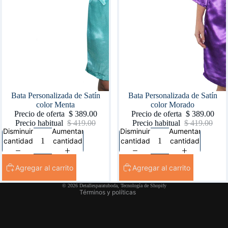
Oferta
Bata Personalizada de Satín
Oferta
Bata Personalizada de Satín
color Menta
color Morado
Precio de oferta
$ 389.00
Precio de oferta
$ 389.00
Precio habitual
$ 419.00
Precio habitual
$ 419.00
Disminuir
Aumentar
Disminuir
Aumentar
cantidad
cantidad
cantidad
cantidad
Política de reembolso
Política de privacidad
Agregar al carrito
Agregar al carrito
Términos del servicio
© 2026
Detallesparatuboda
,
Tecnología de Shopify
Términos y políticas