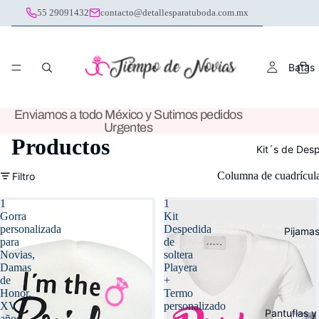
55 29091432
contacto@detallesparatuboda.com.mx
Batas
Enviamos a todo México y Sutimos pedidos
Urgentes
Productos
Kit´s de Des
Columna de cuadrícul
Filtro
1
1
Gorra
Kit
personalizada
Despedida
Pijama
para
de
Novias,
soltera
Damas
Playera
de
+
Honor,
Termo
XV
personalizado
Pantuflas y
años