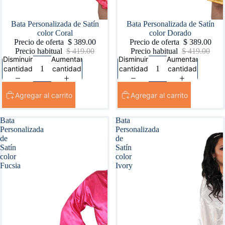
Oferta
Bata Personalizada de Satín
Oferta
Bata Personalizada de Satín
color Coral
color Dorado
Precio de oferta
$ 389.00
Precio de oferta
$ 389.00
Precio habitual
$ 419.00
Precio habitual
$ 419.00
Disminuir
Aumentar
Disminuir
Aumentar
cantidad
cantidad
cantidad
cantidad
Agregar al carrito
Agregar al carrito
Bata
Bata
Personalizada
Personalizada
de
de
Satín
Satín
color
color
Fucsia
Ivory