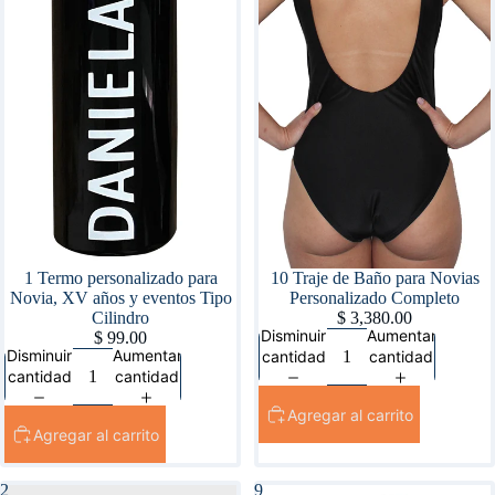
1 Termo personalizado para
10 Traje de Baño para Novias
Novia, XV años y eventos Tipo
Personalizado Completo
Cilindro
$ 3,380.00
Disminuir
Aumentar
$ 99.00
Disminuir
Aumentar
cantidad
cantidad
cantidad
cantidad
Agregar al carrito
Agregar al carrito
2
9