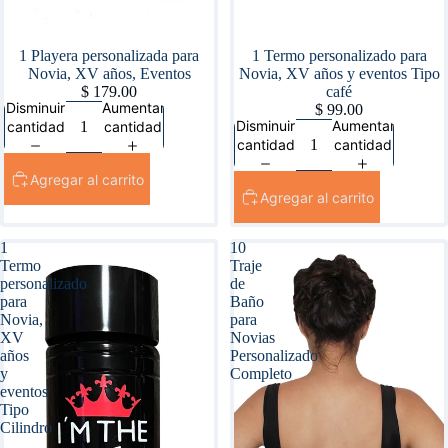
1 Playera personalizada para
1 Termo personalizado para
Novia, XV años, Eventos
Novia, XV años y eventos Tipo
$ 179.00
café
Disminuir
Aumentar
$ 99.00
Disminuir
Aumentar
cantidad
cantidad
cantidad
cantidad
Agregar al carrito
Agregar al carrito
1
10
Termo
Traje
personalizado
de
para
Baño
Novia,
para
XV
Novias
años
Personalizado
y
Completo
eventos
Tipo
Cilindro