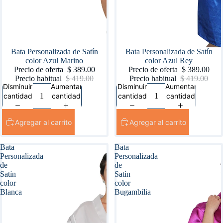
Oferta
Bata Personalizada de Satín
Oferta
Bata Personalizada de Satín
color Azul Marino
color Azul Rey
Precio de oferta
$ 389.00
Precio de oferta
$ 389.00
Precio habitual
$ 419.00
Precio habitual
$ 419.00
Disminuir
Aumentar
Disminuir
Aumentar
cantidad
cantidad
cantidad
cantidad
Agregar al carrito
Agregar al carrito
Bata
Bata
Personalizada
Personalizada
de
de
Satín
Satín
color
color
Blanca
Bugambilia