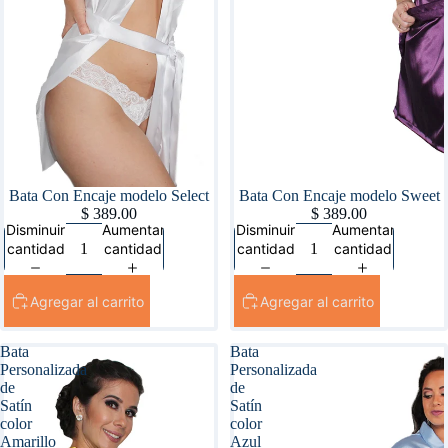
Bata Con Encaje modelo Select
Bata Con Encaje modelo Sweet
$ 389.00
$ 389.00
Disminuir
Aumentar
Disminuir
Aumentar
cantidad
cantidad
cantidad
cantidad
Agregar al carrito
Agregar al carrito
Bata
Bata
Personalizada
Personalizada
de
de
Satín
Satín
color
color
Amarillo
Azul