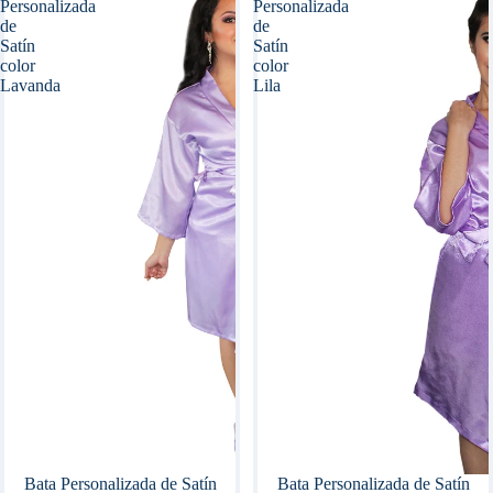
Personalizada
Personalizada
de
de
Satín
Satín
color
color
Lavanda
Lila
Oferta
Bata Personalizada de Satín
Oferta
Bata Personalizada de Satín