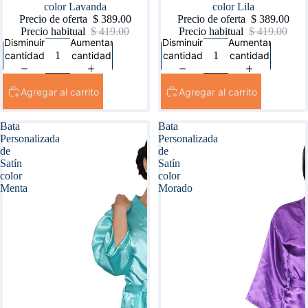
color Lavanda
color Lila
Precio de oferta
$ 389.00
Precio de oferta
$ 389.00
Precio habitual
$ 419.00
Precio habitual
$ 419.00
Disminuir
Aumentar
Disminuir
Aumentar
cantidad
cantidad
cantidad
cantidad
Agregar al carrito
Agregar al carrito
Bata
Bata
Personalizada
Personalizada
de
de
Satín
Satín
color
color
Menta
Morado