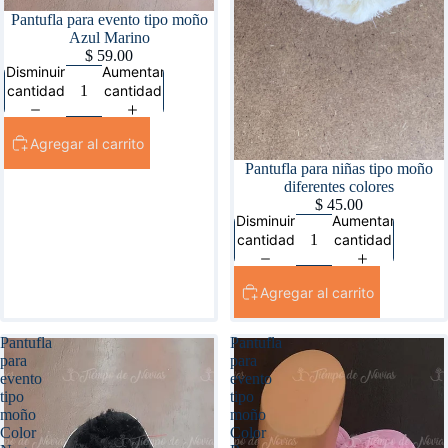
Pantufla para evento tipo moño
Azul Marino
$ 59.00
Disminuir
Aumentar
cantidad
cantidad
Agregar al carrito
Pantufla para niñas tipo moño
diferentes colores
$ 45.00
Disminuir
Aumentar
cantidad
cantidad
Agregar al carrito
Pantufla
Pantufla
para
para
evento
evento
tipo
tipo
moño
moño
Color
Color