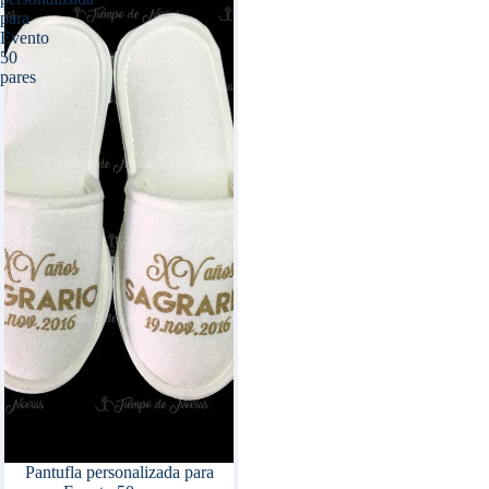
para
Evento
50
pares
Pantufla personalizada para