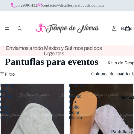
55 29091432
contacto@detallesparatuboda.com.mx
Batas
Enviamos a todo México y Sutimos pedidos
Urgentes
Pantuflas para eventos
Kit´s de Des
Columna de cuadrícul
Filtro
Pantufla
Pantufla
para
para
evento
evento
Pijama
tipo
tipo
moño
moño
Color
Color
Ivory
Blanca
Pantuflas y