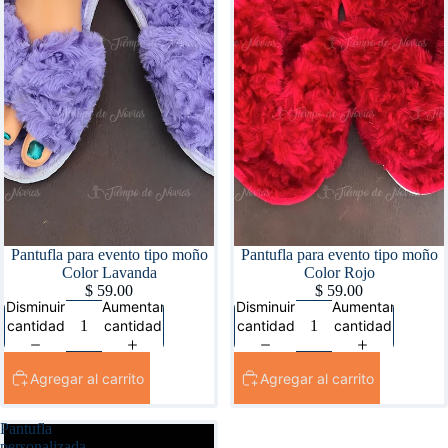
Pantufla para evento tipo moño
Pantufla para evento tipo moño
Color Lavanda
Color Rojo
$ 59.00
$ 59.00
Disminuir
Aumentar
Disminuir
Aumentar
cantidad
cantidad
cantidad
cantidad
Agregar al carrito
Agregar al carrito
Pantufla
personalizada