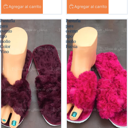
Agregar al carrito
Agregar al carrito
Pantufla
Pantufla
para
para
evento
evento
tipo
tipo
moño
moño
Color
Fucsia
Vino