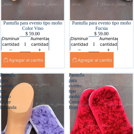
Pantufla para evento tipo moño
Pantufla para evento tipo moño
Color Vino
Fucsia
$ 59.00
$ 59.00
Disminuir
Aumentar
Disminuir
Aumentar
cantidad
cantidad
cantidad
cantidad
Agregar al carrito
Agregar al carrito
Pantufla
Pantufla
para
para
evento
evento
tipo
tipo
moño
moño
Color
Color
Lavanda
Rojo