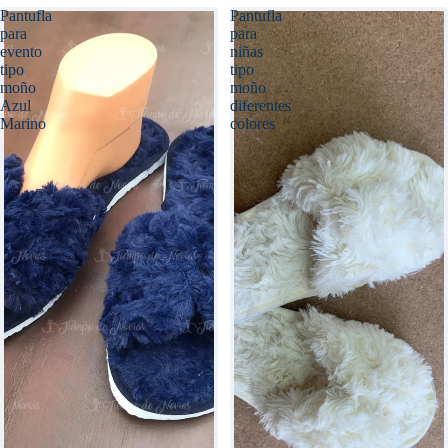
Pantufla
Pantufla
para
para
evento
niñas
tipo
tipo
moño
moño
Azul
diferentes
Marino
colores