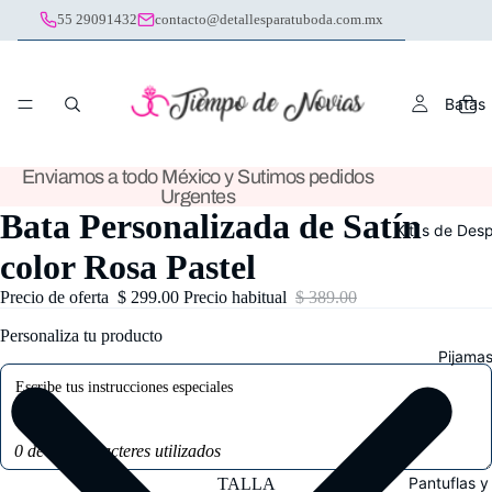
55 29091432
contacto@detallesparatuboda.com.mx
Batas
Enviamos a todo México y Sutimos pedidos
Urgentes
Bata Personalizada de Satín
Kit´s de Des
color Rosa Pastel
Precio de oferta
$ 299.00
Precio habitual
$ 389.00
Personaliza tu producto
Pijama
0 de 100 caracteres utilizados
Pantuflas y
TALLA