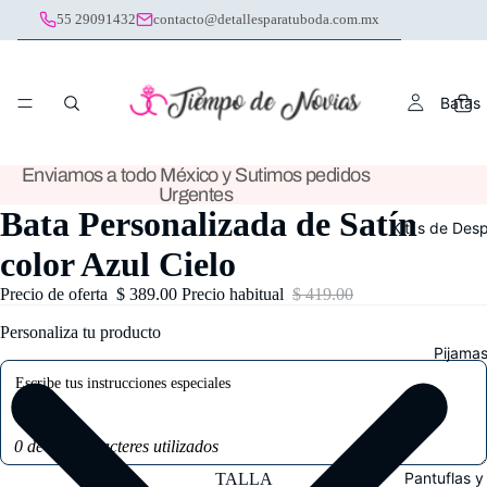
55 29091432
contacto@detallesparatuboda.com.mx
Batas
Enviamos a todo México y Sutimos pedidos
Urgentes
Bata Personalizada de Satín
Kit´s de Des
color Azul Cielo
Precio de oferta
$ 389.00
Precio habitual
$ 419.00
Personaliza tu producto
Pijama
0 de 100 caracteres utilizados
Pantuflas y
TALLA