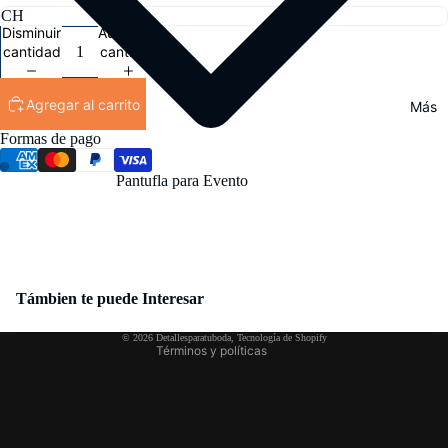
Disminuir
Aumentar
cantidad
cantidad
Agregar al carrito
Más
Formas de pago
Pantufla para Evento
Política de reembolso
Política de privacidad
Támbien te puede Interesar
Términos del servicio
© 2026
Detallesparatuboda
,
Tecnología de Shopify
Términos y políticas