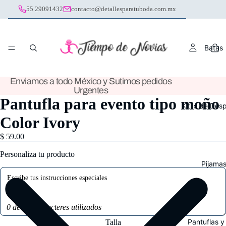
55 29091432
contacto@detallesparatuboda.com.mx
Batas
Enviamos a todo México y Sutimos pedidos
Urgentes
Pantufla para evento tipo moño
Kit´s de Des
Color Ivory
$ 59.00
Personaliza tu producto
Pijama
0 de 100 caracteres utilizados
Pantuflas y
Talla